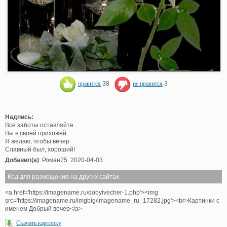
нравится
38
не нравится
3
Надпись:
Все заботы оставляйте
Вы в своей прихожей.
Я желаю, чтобы вечер
Славный был, хороший!
Добавил(а)
: Роман75. 2020-04-03
Код для размещения на других сайтах
<a href='https://imagename.ru/dobyivecher-1.php'><img
src='https://imagename.ru/imgbig/imagename_ru_17282.jpg'><br>Картинки с
именем Добрый вечер</a>
Скачать картинку