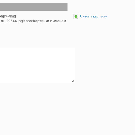
.php'><img
Скачать картинку
e_ru_29544.jpg'><br>Картинки с именем