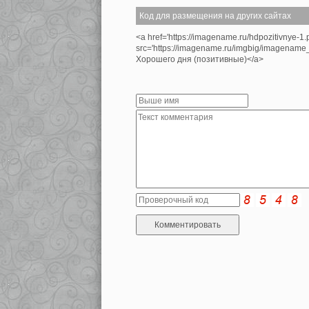
Код для размещения на других сайтах
<a href='https://imagename.ru/hdpozitivnye-1
src='https://imagename.ru/imgbig/imagenam
Хорошего дня (позитивные)</a>