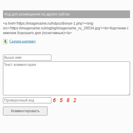
Код для размещения на других сайтах
<a href='https://imagename.ru/hdpozitivnye-1.php'><img
src='https://imagename.ru/imgbig/imagename_ru_29534.jpg'><br>Картинки с
именем Хорошего дня (позитивные)</a>
Скачать картинку