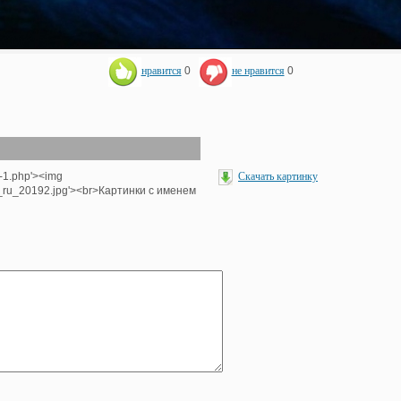
нравится
0
не нравится
0
-1.php'><img
Скачать картинку
e_ru_20192.jpg'><br>Картинки с именем