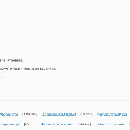
впечатлений!.
е можете найти красивые картинки.
ия
Доброе утро
(1384 шт.)
Хорошего дня (летние)
(80 шт.)
Доброго утра апреля
 утра ноября
(65 шт.)
Доброе утро (осенние)
(544 шт.)
Доброго утра июня