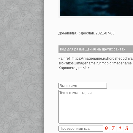
Добавил(а): Ярослав. 2021-07-03
Код для размещения на других сайтах
<a href='https://imagename.ru/horoshegodnya
src='https://imagename.ru/imgbig/imagenam
Хорошего дня</a>