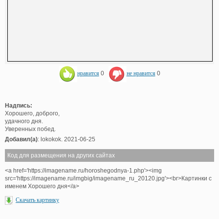
нравится
0
не нравится
0
Надпись:
Хорошего, доброго,
удачного дня.
Уверенных побед.
Добавил(а)
: lokokok. 2021-06-25
Код для размещения на других сайтах
<a href='https://imagename.ru/horoshegodnya-1.php'><img
src='https://imagename.ru/imgbig/imagename_ru_20120.jpg'><br>Картинки с
именем Хорошего дня</a>
Скачать картинку