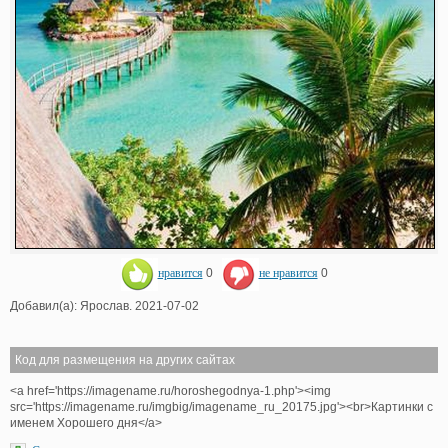
нравится
0
не нравится
0
Добавил(а): Ярослав. 2021-07-02
Код для размещения на других сайтах
<a href='https://imagename.ru/horoshegodnya-1.php'><img
src='https://imagename.ru/imgbig/imagename_ru_20175.jpg'><br>Картинки с
именем Хорошего дня</a>