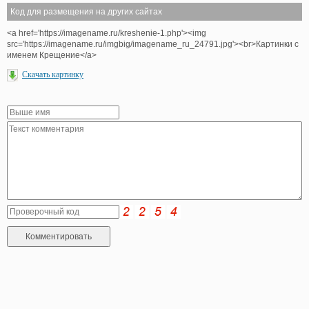
Код для размещения на других сайтах
<a href='https://imagename.ru/kreshenie-1.php'><img
src='https://imagename.ru/imgbig/imagename_ru_24791.jpg'><br>Картинки с
именем Крещение</a>
Скачать картинку