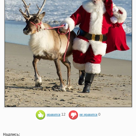
нравится
12
не нравится
0
Надпись: