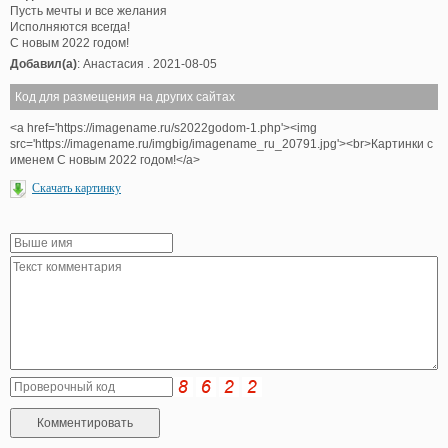
Пусть мечты и все желания
Исполняются всегда!
С новым 2022 годом!
Добавил(а)
: Анастасия . 2021-08-05
Код для размещения на других сайтах
<a href='https://imagename.ru/s2022godom-1.php'><img
src='https://imagename.ru/imgbig/imagename_ru_20791.jpg'><br>Картинки с
именем С новым 2022 годом!</a>
Скачать картинку