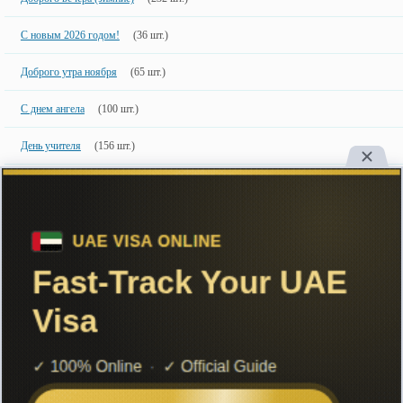
С новым 2026 годом!
(36 шт.)
Доброго утра ноября
(65 шт.)
С днем ангела
(100 шт.)
День учителя
(156 шт.)
Доброго утра июля
(65 шт.)
Новинки
50 шт.
50 недавно добавленных фото с именами.
Copyright
Большинство картинок созданы специально для сайта, поэтому
настоятельно рекомендуем ставить ссылку на сайт при их использовании.
ImageName.ru
Create in 2015, retree