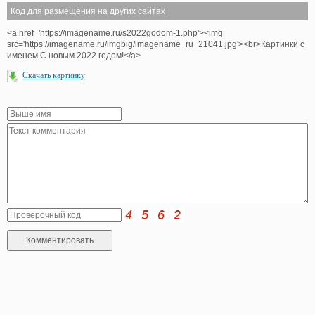
Код для размещения на других сайтах
<a href='https://imagename.ru/s2022godom-1.php'><img
src='https://imagename.ru/imgbig/imagename_ru_21041.jpg'><br>Картинки с
именем С новым 2022 годом!</a>
Скачать картинку