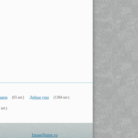
марта
(65 шт.)
Доброе утро
(1384 шт.)
 шт.)
ImageName.ru