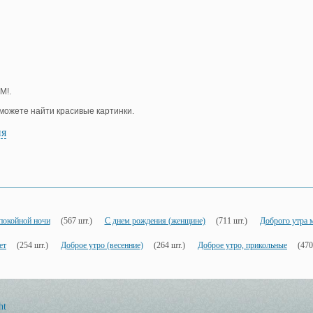
М!.
е можете найти красивые картинки.
ия
покойной ночи
(567 шт.)
С днем рождения (женщине)
(711 шт.)
Доброго утра 
ет
(254 шт.)
Доброе утро (весенние)
(264 шт.)
Доброе утро, прикольные
(470
ht