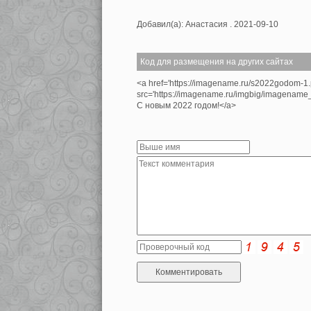
Добавил(а): Анастасия . 2021-09-10
Код для размещения на других сайтах
<a href='https://imagename.ru/s2022godom-1
src='https://imagename.ru/imgbig/imagenam
С новым 2022 годом!</a>