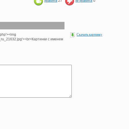
нравится
27
не нравится
0
.php'><img
Скачать картинку
e_ru_21632.jpg'><br>Картинки с именем