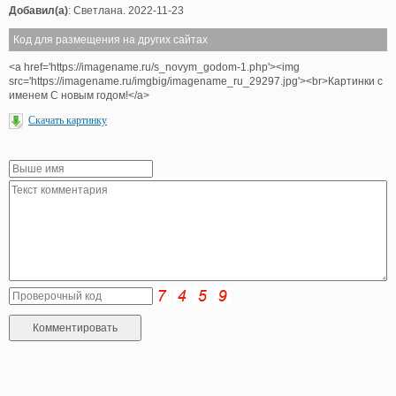
Добавил(а)
: Светлана. 2022-11-23
Код для размещения на других сайтах
<a href='https://imagename.ru/s_novym_godom-1.php'><img
src='https://imagename.ru/imgbig/imagename_ru_29297.jpg'><br>Картинки с
именем С новым годом!</a>
Скачать картинку