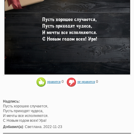
нравится
0
не нравится
0
Надпись:
Пусть хорошее случается,
Пусть приходят чудеса,
И мечты все исполняются.
С Новым годом всех! Ура!
Добавил(а)
: Светлана. 2022-11-23