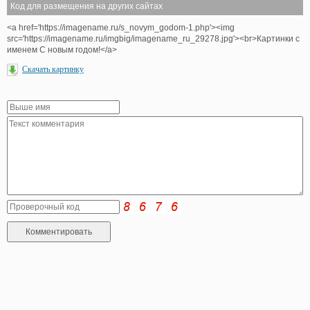
Код для размещения на других сайтах
<a href='https://imagename.ru/s_novym_godom-1.php'><img
src='https://imagename.ru/imgbig/imagename_ru_29278.jpg'><br>Картинки с
именем С новым годом!</a>
Скачать картинку