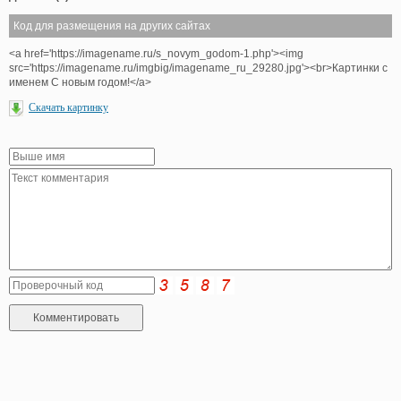
Код для размещения на других сайтах
<a href='https://imagename.ru/s_novym_godom-1.php'><img
src='https://imagename.ru/imgbig/imagename_ru_29280.jpg'><br>Картинки с
именем С новым годом!</a>
Скачать картинку