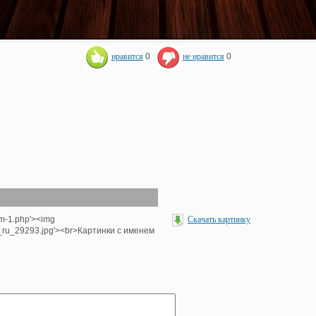
нравится
0
не нравится
0
om-1.php'><img
Скачать картинку
e_ru_29293.jpg'><br>Картинки с именем