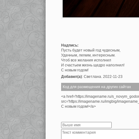
Надпись:
Пусть будет новый год чудесным,
Удачным, легким, интересным.
Чтоб все желания исполнил
И счастьем жизнь щедро наполнил!
С новым годом!
Добавил(а)
: Светлана. 2022-11-23
Код для размещения на других сайтах
<a href='https://imagename.ru/s_novym_god
src='https://imagename.ru/imgbig/imagenam
С новым годом!</a>