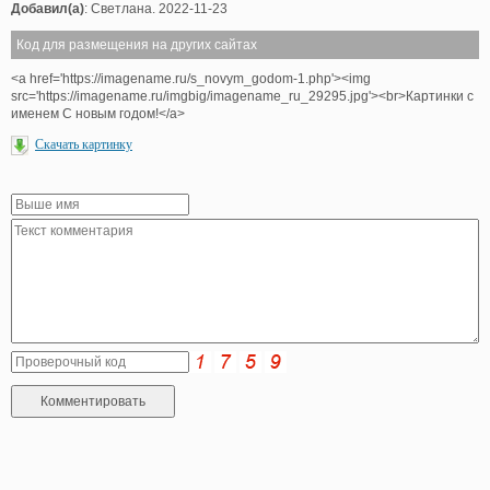
Добавил(а)
: Светлана. 2022-11-23
Код для размещения на других сайтах
<a href='https://imagename.ru/s_novym_godom-1.php'><img
src='https://imagename.ru/imgbig/imagename_ru_29295.jpg'><br>Картинки с
именем С новым годом!</a>
Скачать картинку