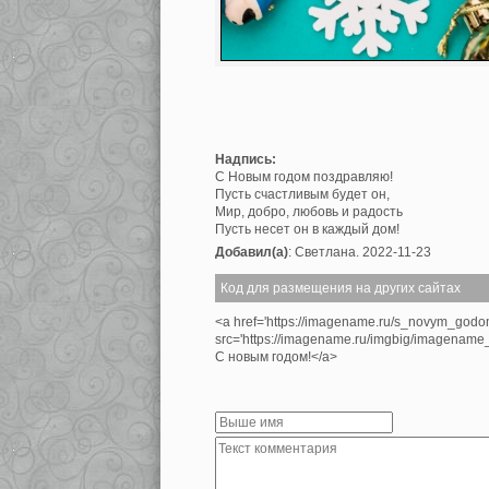
Надпись:
С Новым годом поздравляю!
Пусть счастливым будет он,
Мир, добро, любовь и радость
Пусть несет он в каждый дом!
Добавил(а)
: Светлана. 2022-11-23
Код для размещения на других сайтах
<a href='https://imagename.ru/s_novym_god
src='https://imagename.ru/imgbig/imagenam
С новым годом!</a>