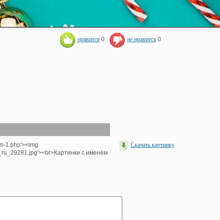
нравится
0
не нравится
0
om-1.php'><img
Скачать картинку
e_ru_29281.jpg'><br>Картинки с именем