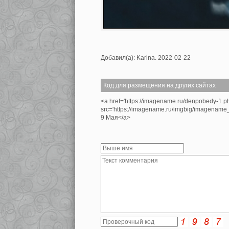
Добавил(а): Karina. 2022-02-22
Код для размещения на других сайтах
<a href='https://imagename.ru/denpobedy-1.p
src='https://imagename.ru/imgbig/imagenam
9 Мая</a>