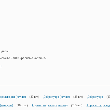
 деды!.
е можете найти красивые картинки.
ия
орошего дня (летние)
(80 шт.)
Доброе утро (летние)
(83 шт.)
Доброе утро
(1
 (женщине)
(195 шт.)
С днем рождения (мужчине)
(253 шт.)
Хорошего утра и д