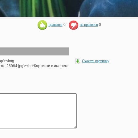
нравится
0
не нравится
0
hp'><img
Скачать картинку
e_ru_26084.jpg'><br>Картинки с именем