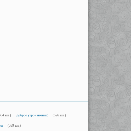
384 шт.)
Доброе утро (зимние)
(526 шт.)
ня
(539 шт.)