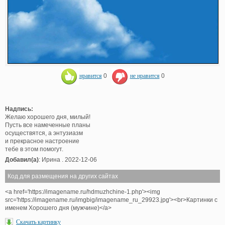
нравится
0
не нравится
0
Надпись:
Желаю хорошего дня, милый!
Пусть все намеченные планы
осуществятся, а энтузиазм
и прекрасное настроение
тебе в этом помогут.
Добавил(а)
: Ирина . 2022-12-06
Код для размещения на других сайтах
<a href='https://imagename.ru/hdmuzhchine-1.php'><img
src='https://imagename.ru/imgbig/imagename_ru_29923.jpg'><br>Картинки с
именем Хорошего дня (мужчине)</a>
Скачать картинку