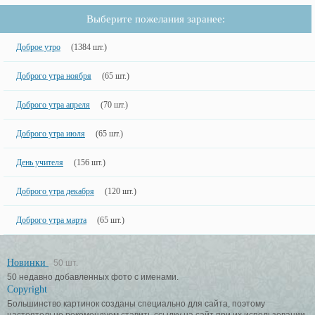
Выберите пожелания заранее:
Доброе утро
(1384 шт.)
Доброго утра ноября
(65 шт.)
Доброго утра апреля
(70 шт.)
Доброго утра июля
(65 шт.)
День учителя
(156 шт.)
Доброго утра декабря
(120 шт.)
Доброго утра марта
(65 шт.)
Новинки
50 шт.
50 недавно добавленных фото с именами.
Copyright
Большинство картинок созданы специально для сайта, поэтому