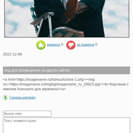
нравится
0
не нравится
0
2022-12-06
Код для размещения на других сайтах
<a href='https://imagename.ru/hdmuzhchine-1.php'><img
src='https://imagename.ru/imgbig/imagename_ru_29925.jpg'><br>Картинки с
именем Хорошего дня (мужчине)</a>
Скачать картинку