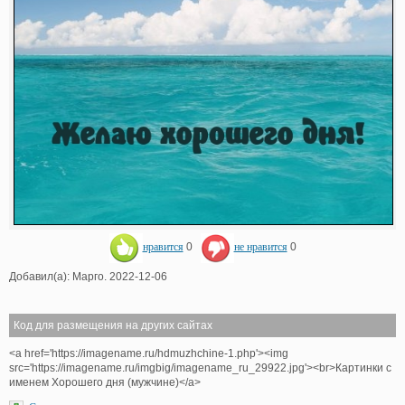
нравится
0
не нравится
0
Добавил(а): Марго. 2022-12-06
Код для размещения на других сайтах
<a href='https://imagename.ru/hdmuzhchine-1.php'><img
src='https://imagename.ru/imgbig/imagename_ru_29922.jpg'><br>Картинки с
именем Хорошего дня (мужчине)</a>