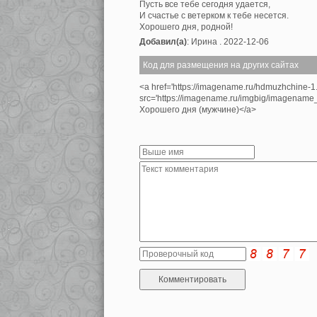
Пусть все тебе сегодня удается,
И счастье с ветерком к тебе несется.
Хорошего дня, родной!
Добавил(а)
: Ирина . 2022-12-06
Код для размещения на других сайтах
<a href='https://imagename.ru/hdmuzhchine-1
src='https://imagename.ru/imgbig/imagenam
Хорошего дня (мужчине)</a>