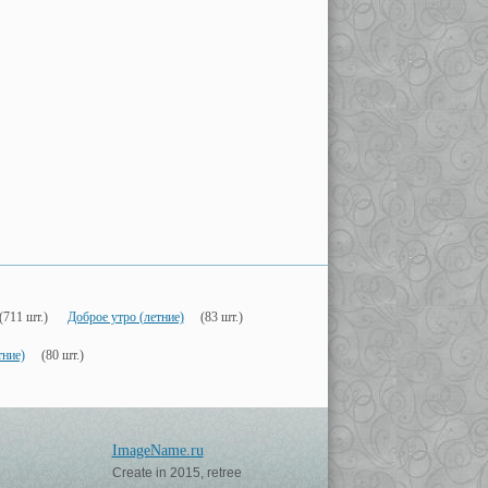
(711 шт.)
Доброе утро (летние)
(83 шт.)
тние)
(80 шт.)
ImageName.ru
Create in 2015, retree