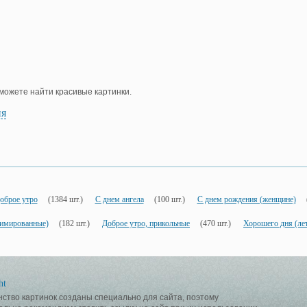
е можете найти красивые картинки.
ия
оброе утро
(1384 шт.)
С днем ангела
(100 шт.)
С днем рождения (женщине)
нимированные)
(182 шт.)
Доброе утро, прикольные
(470 шт.)
Хорошего дня (ле
ht
ство картинок созданы специально для сайта, поэтому