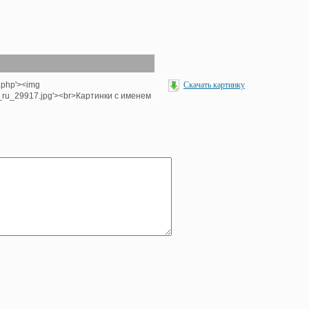
.php'><img
Скачать картинку
e_ru_29917.jpg'><br>Картинки с именем