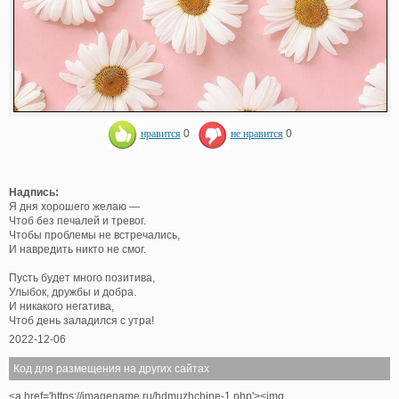
нравится
0
не нравится
0
Надпись:
Я дня хорошего желаю —
Чтоб без печалей и тревог.
Чтобы проблемы не встречались,
И навредить никто не смог.
Пусть будет много позитива,
Улыбок, дружбы и добра.
И никакого негатива,
Чтоб день заладился с утра!
2022-12-06
Код для размещения на других сайтах
<a href='https://imagename.ru/hdmuzhchine-1.php'><img