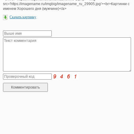
src='https://imagename.ru/imgbig/imagename_ru_29905.jpg'><br>Картинки с
именем Хорошего дня (мужчине)</a>
Скачать картинку