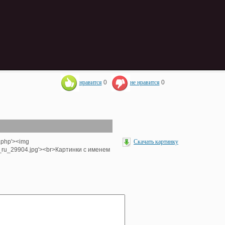
нравится
0
не нравится
0
.php'><img
Скачать картинку
e_ru_29904.jpg'><br>Картинки с именем