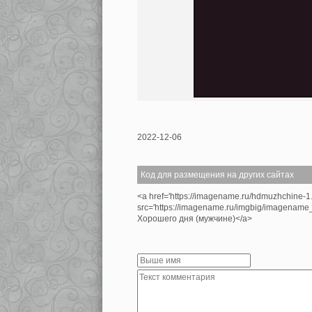
2022-12-06
Код для размещения на других сайтах
<a href='https://imagename.ru/hdmuzhchine-1
src='https://imagename.ru/imgbig/imagenam
Хорошего дня (мужчине)</a>