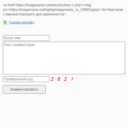
<a href='https://imagename.ru/hdmuzhchine-1.php'><img
src='https://imagename.ru/imgbig/imagename_ru_29903.jpeg'><br>Картинки
с именем Хорошего дня (мужчине)</a>
Скачать картинку