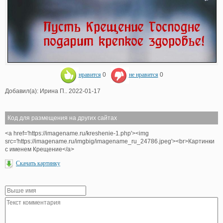
нравится
0
не нравится
0
Добавил(а): Ирина П.. 2022-01-17
Код для размещения на других сайтах
<a href='https://imagename.ru/kreshenie-1.php'><img
src='https://imagename.ru/imgbig/imagename_ru_24786.jpeg'><br>Картинки
с именем Крещение</a>
Скачать картинку