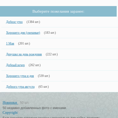
Выберите пожелания заранее:
Доброе утро
(1384 шт.)
Хорошего дня (смешные)
(183 шт.)
1 Мая
(201 шт.)
Девушке на день рождения
(222 шт.)
Добрый вечер
(262 шт.)
Хорошего утра и дня
(539 шт.)
Доброго утра августа
(65 шт.)
Новинки
50 шт.
50 недавно добавленных фото с именами.
Copyright