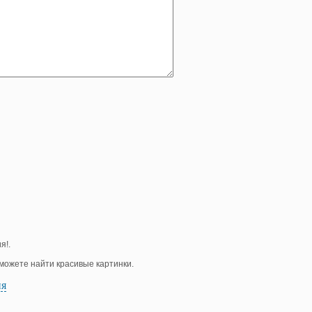
я!.
е можете найти красивые картинки.
ия