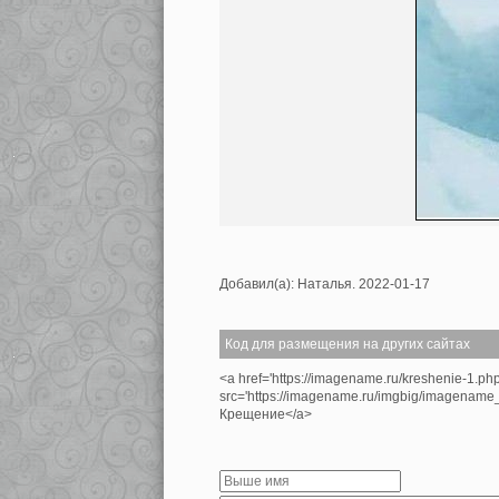
Добавил(а): Наталья. 2022-01-17
Код для размещения на других сайтах
<a href='https://imagename.ru/kreshenie-1.ph
src='https://imagename.ru/imgbig/imagenam
Крещение</a>