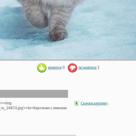
нравится
0
не нравится
1
p'><img
Скачать картинку
e_ru_24873.jpg'><br>Картинки с именем