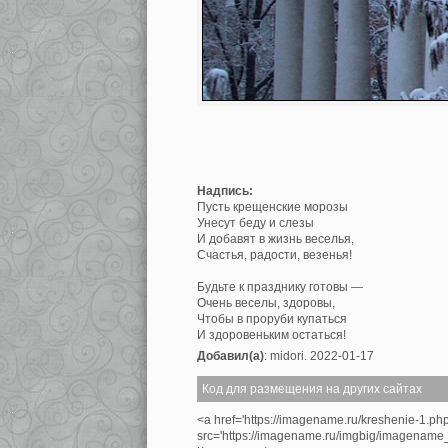
Надпись:
Пусть крещенские морозы
Унесут беду и слезы
И добавят в жизнь веселья,
Счастья, радости, везенья!
Будьте к празднику готовы —
Очень веселы, здоровы,
Чтобы в проруби купаться
И здоровеньким остаться!
Добавил(а)
: midori. 2022-01-17
Код для размещения на других сайтах
<a href='https://imagename.ru/kreshenie-1.ph
src='https://imagename.ru/imgbig/imagenam