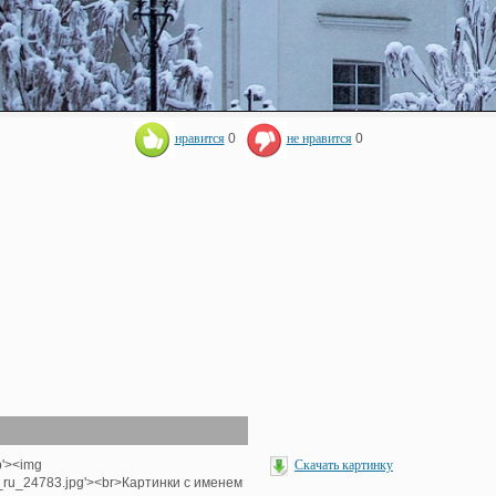
нравится
0
не нравится
0
p'><img
Скачать картинку
e_ru_24783.jpg'><br>Картинки с именем