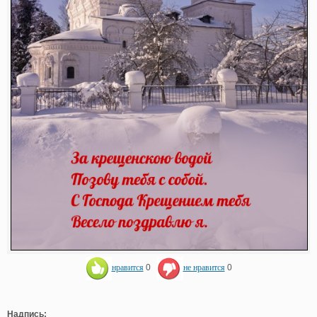
нравится
0
не нравится
0
Надпись: