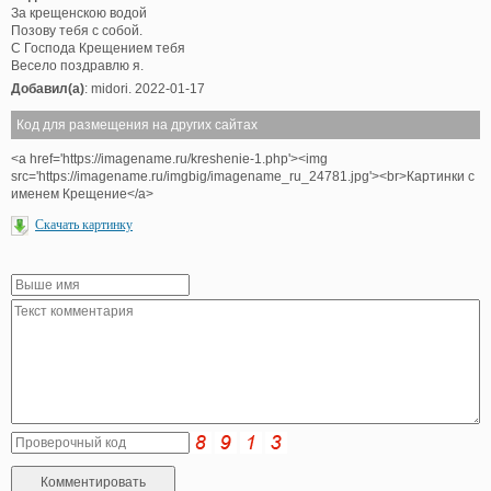
За крещенскою водой
Позову тебя с собой.
С Господа Крещением тебя
Весело поздравлю я.
Добавил(а)
: midori. 2022-01-17
Код для размещения на других сайтах
<a href='https://imagename.ru/kreshenie-1.php'><img
src='https://imagename.ru/imgbig/imagename_ru_24781.jpg'><br>Картинки с
именем Крещение</a>
Скачать картинку