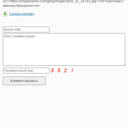
src='https://imagename.ru/imgbig/imagename_ru_24782.jpg'><br>Картинки с
именем Крещение</a>
Скачать картинку