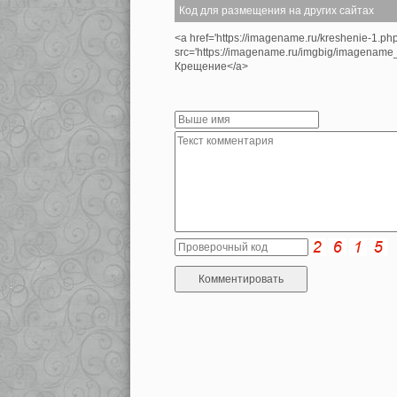
Код для размещения на других сайтах
<a href='https://imagename.ru/kreshenie-1.ph
src='https://imagename.ru/imgbig/imagenam
Крещение</a>