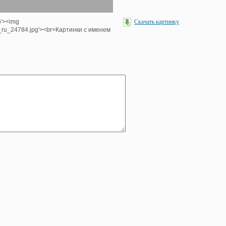
p'><img
Скачать картинку
e_ru_24784.jpg'><br>Картинки с именем