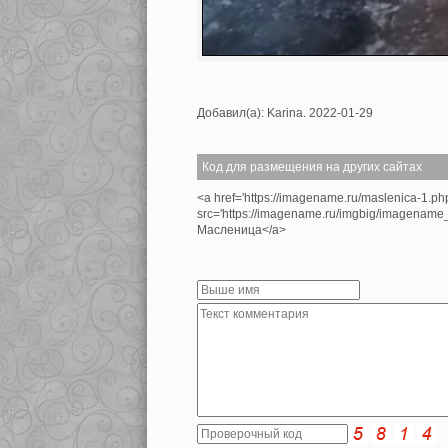
Добавил(а): Karina. 2022-01-29
Код для размещения на других сайтах
<a href='https://imagename.ru/maslenica-1.p
src='https://imagename.ru/imgbig/imagenam
Масленица</a>