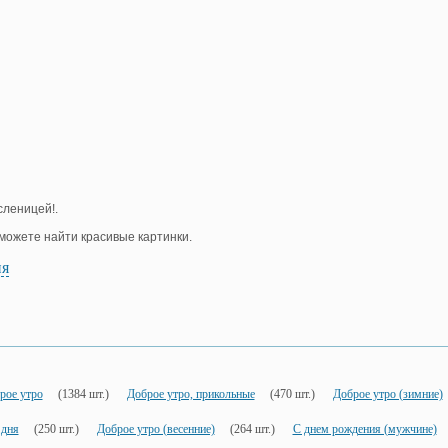
сленицей!.
е можете найти красивые картинки.
ия
рое утро
(1384 шт.)
Доброе утро, прикольные
(470 шт.)
Доброе утро (зимние)
 дня
(250 шт.)
Доброе утро (весенние)
(264 шт.)
С днем рождения (мужчине)