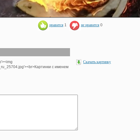
нравится
1
не нравится
0
hp'><img
Скачать картинку
e_ru_25704.jpg'><br>Картинки с именем