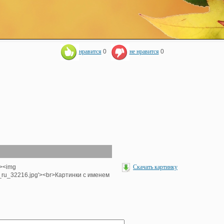
нравится
0
не нравится
0
'><img
Скачать картинку
e_ru_32216.jpg'><br>Картинки с именем