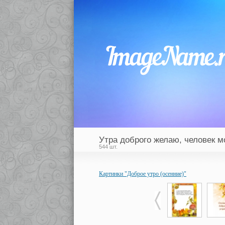
Утра доброго желаю, человек м
544 шт.
Картинки "Доброе утро (осенние)"