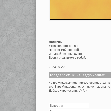
Надпись:
Утра доброго желаю,
Человек мой дорогой,
И пускай везенье будет
Всегда рядышком с тобой.
2023-09-20
Код для размещения на других сайтах
<a href='https://imagename.ru/osenutro-1.php
src='https://imagename.ru/imgbig/imagenam
Доброе утро (осенние)</a>