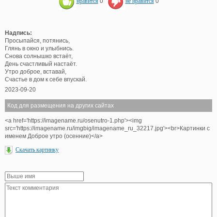
нравится
0
не нравится
0
Надпись:
Просыпайся, потянись,
Глянь в окно и улыбнись.
Снова солнышко встаёт,
День счастливый настаёт.
Утро доброе, вставай,
Счастье в дом к себе впускай.
2023-09-20
Код для размещения на других сайтах
<a href='https://imagename.ru/osenutro-1.php'><img
src='https://imagename.ru/imgbig/imagename_ru_32217.jpg'><br>Картинки с
именем Доброе утро (осенние)</a>
Скачать картинку