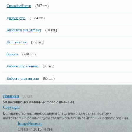
Спокойной ночи
(567 шт.)
Доброе утро
(1384 шт.)
Хорошего дня (летние)
(80 шт.)
День учителя
(156 шт.)
8 марта
(740 шт.)
Доброе утро (летние)
(83 шт.)
Доброго утра августа
(65 шт.)
Новинки
50 шт.
50 недавно добавленных фото с именами.
Copyright
Большинство картинок созданы специально для сайта, поэтому
настоятельно рекомендуем ставить ссылку на сайт при их использовании.
ImageName.ru
Create in 2015, retree