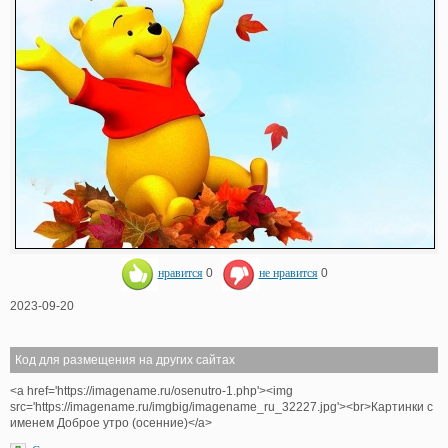
нравится
0
не нравится
0
2023-09-20
Код для размещения на других сайтах
<a href='https://imagename.ru/osenutro-1.php'><img
src='https://imagename.ru/imgbig/imagename_ru_32227.jpg'><br>Картинки с
именем Доброе утро (осенние)</a>