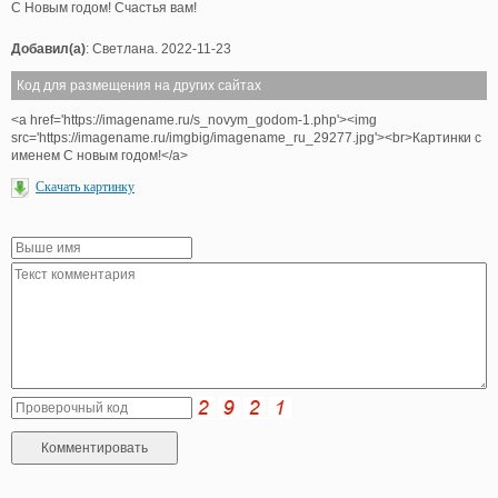
С Новым годом! Счастья вам!
Добавил(а)
: Светлана. 2022-11-23
Код для размещения на других сайтах
<a href='https://imagename.ru/s_novym_godom-1.php'><img
src='https://imagename.ru/imgbig/imagename_ru_29277.jpg'><br>Картинки с
именем С новым годом!</a>
Скачать картинку