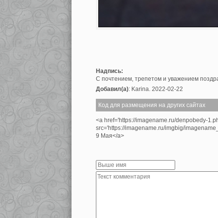
Надпись:
С почтением, трепетом и уважением позд
Добавил(а)
: Karina. 2022-02-22
Код для размещения на других сайтах
<a href='https://imagename.ru/denpobedy-1.p
src='https://imagename.ru/imgbig/imagenam
9 Мая</a>