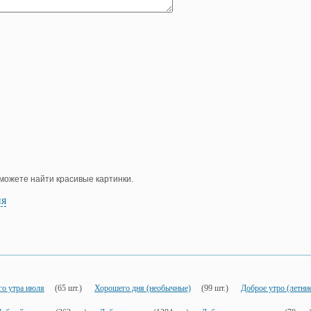
е можете найти красивые картинки.
ия
го утра июля
(65 шт.)
Хорошего дня (необычные)
(99 шт.)
Доброе утро (летни