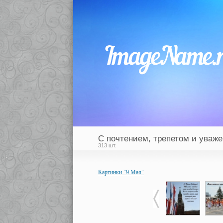
С почтением, трепетом и уваж
313 шт.
Картинки "9 Мая"