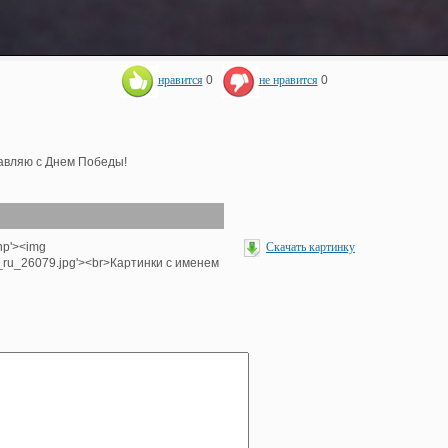
нравится
0
не нравится
0
равляю с Днем Победы!
hp'><img
Скачать картинку
e_ru_26079.jpg'><br>Картинки с именем