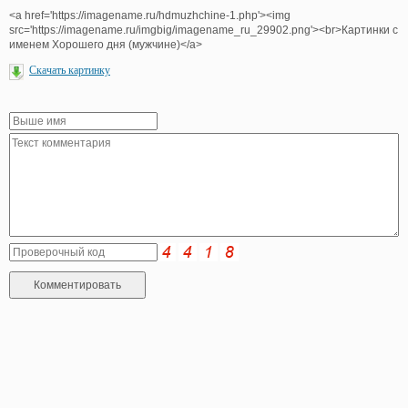
<a href='https://imagename.ru/hdmuzhchine-1.php'><img
src='https://imagename.ru/imgbig/imagename_ru_29902.png'><br>Картинки с
именем Хорошего дня (мужчине)</a>
Скачать картинку