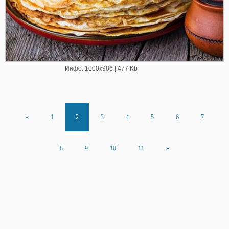
Инфо: 1000х986 | 477 Kb
«
1
2
3
4
5
6
7
8
9
10
11
»